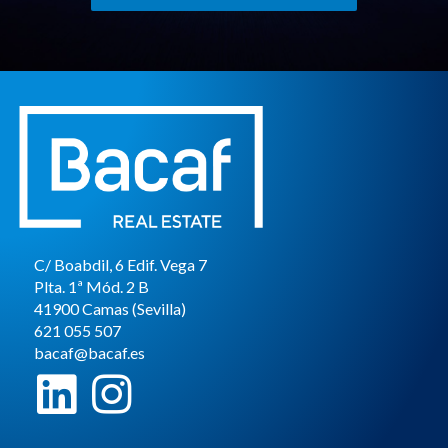
C/ Boabdil, 6 Edif. Vega 7
Plta. 1ª Mód. 2 B
41900 Camas (Sevilla)
621 055 507
bacaf@bacaf.es