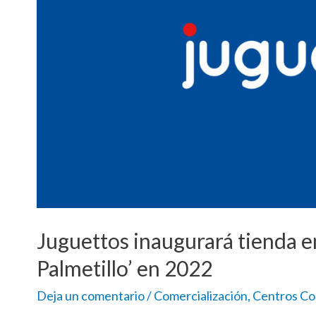
Juguettos inaugurará tienda en 
Palmetillo’ en 2022
Deja un comentario
/
Comercialización
,
Centros Co