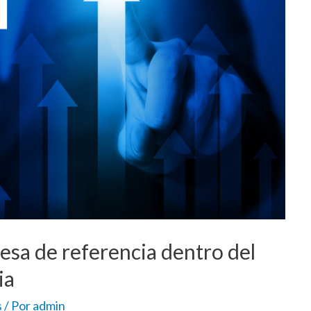
sa de referencia dentro del
ia
s
/ Por
admin