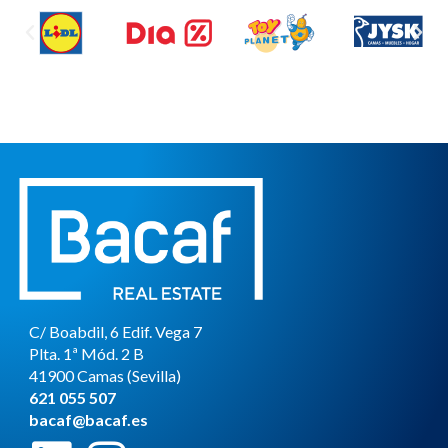
C/ Boabdil, 6 Edif. Vega 7
Plta. 1ª Mód. 2 B
41900 Camas (Sevilla)
621 055 507
bacaf
@
bacaf.es